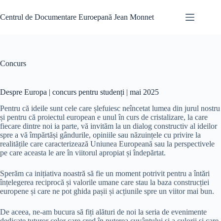
Skip
to
Centrul de Documentare Euroepană Jean Monnet
content
Concurs
Despre Europa | concurs pentru studenți | mai 2025
Pentru că ideile sunt cele care șlefuiesc neîncetat lumea din jurul nostru
și pentru că proiectul european e unul în curs de cristalizare, la care
fiecare dintre noi ia parte, vă invităm la un dialog constructiv al ideilor
spre a vă împărtăși gândurile, opiniile sau năzuințele cu privire la
realitățile care caracterizează Uniunea Europeană sau la perspectivele
pe care aceasta le are în viitorul apropiat și îndepărtat.
Sperăm ca inițiativa noastră să fie un moment potrivit pentru a întări
înțelegerea reciprocă și valorile umane care stau la baza construcției
europene și care ne pot ghida pașii și acțiunile spre un viitor mai bun.
De aceea, ne-am bucura să fiți alături de noi la seria de evenimente
dedicate tuturor celor care cred în puterea cuvântului și a culorii și care